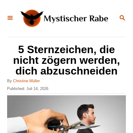
S
k
S
E
i
A
R
C
p
H
t
5 Sternzeichen, die
o
nicht zögern werden,
C
dich abzuschneiden
o
n
A
By
Christine Müller
u
P
Published:
Juli 14, 2026
t
t
o
e
h
s
o
t
n
r
e
t
d
o
n