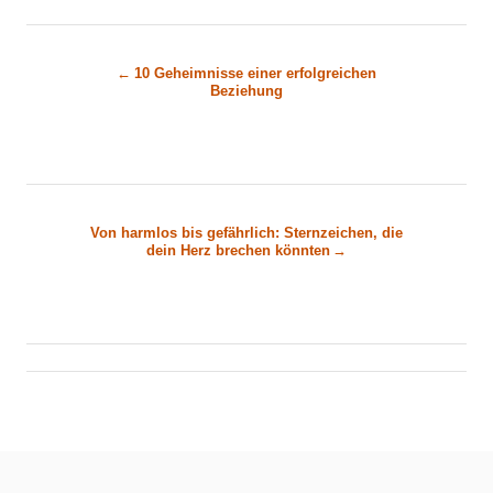
B
10 Geheimnisse einer erfolgreichen
Beziehung
e
i
t
Von harmlos bis gefährlich: Sternzeichen, die
r
dein Herz brechen könnten
a
g
s
n