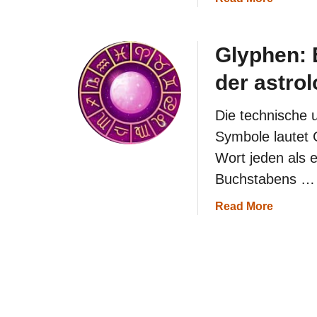
b
o
u
Glyphen: 
t
T
der astro
h
u
r
Die technische 
i
s
Symbole lautet 
a
Wort jeden als e
z
:
Buchstabens …
D
i
a
Read More
e
b
B
o
e
u
d
t
e
G
u
l
t
y
u
p