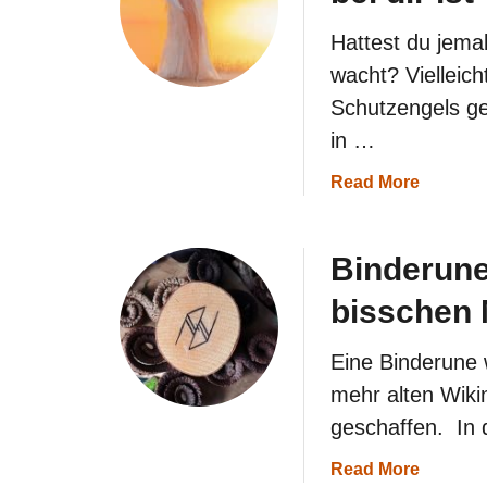
r
z
Hattest du jema
e
i
wacht? Vielleich
t
Schutzengels ge
e
n
in …
s
i
a
Read More
e
b
h
o
s
u
t
Binderune:
t
?
1
bisschen 
0
Z
e
Eine Binderune 
i
c
mehr alten Wik
h
geschaffen. In d
e
n
a
Read More
,
b