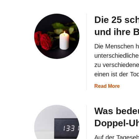
Die 25 s
und ihre 
Die Menschen h
unterschiedlich
zu verschiedene
einen ist der T
a
Read More
b
o
u
Was bedeu
t
D
Doppel-Uh
i
e
2
Auf der Tageseb
5