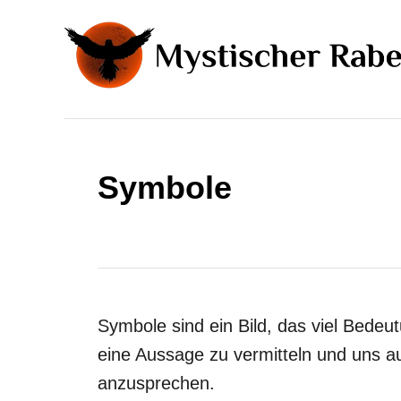
S
k
i
p
t
o
Symbole
C
o
n
t
e
Symbole sind ein Bild, das viel Bedeut
n
eine Aussage zu vermitteln und uns auc
t
anzusprechen.