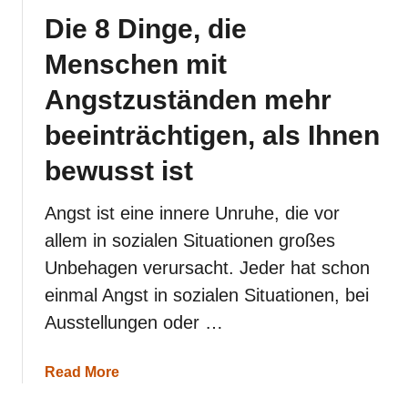
j
Die 8 Dinge, die
u
n
Menschen mit
g
e
Angstzuständen mehr
n
J
beeinträchtigen, als Ihnen
a
h
bewusst ist
r
e
n
Angst ist eine innere Unruhe, die vor
e
allem in sozialen Situationen großes
i
n
Unbehagen verursacht. Jeder hat schon
T
r
einmal Angst in sozialen Situationen, bei
a
Ausstellungen oder …
u
m
a
a
Read More
e
b
r
o