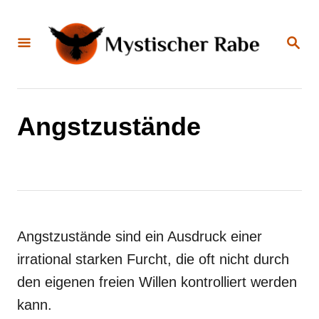
S
k
S
E
i
A
R
C
p
H
t
Angstzustände
o
C
o
n
t
Angstzustände sind ein Ausdruck einer
e
irrational starken Furcht, die oft nicht durch
n
den eigenen freien Willen kontrolliert werden
t
kann.