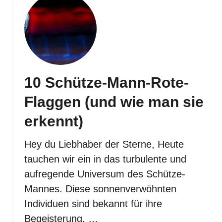
e
Ä
n
g
s
t
e
ü
10 Schütze-Mann-Rote-
b
e
Flaggen (und wie man sie
r
w
erkennt)
i
n
d
Hey du Liebhaber der Sterne, Heute
e
tauchen wir ein in das turbulente und
t
aufregende Universum des Schütze-
Mannes. Diese sonnenverwöhnten
Individuen sind bekannt für ihre
Begeisterung, …