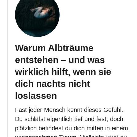
W
a
r
u
m
h
a
b
Warum Albträume
e
i
entstehen – und was
c
h
wirklich hilft, wenn sie
o
h
dich nachts nicht
n
e
loslassen
G
r
u
Fast jeder Mensch kennt dieses Gefühl.
n
Du schläfst eigentlich tief und fest, doch
d
A
plötzlich befindest du dich mitten in einem
n
g