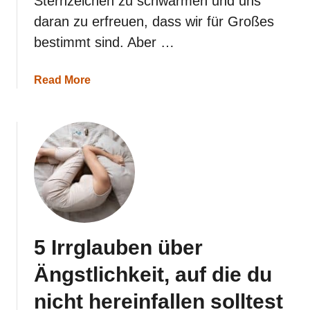
Sternzeichen zu schwärmen und uns
daran zu erfreuen, dass wir für Großes
bestimmt sind. Aber …
a
Read More
b
o
u
t
D
i
e
v
e
r
b
o
5 Irrglauben über
r
g
Ängstlichkeit, auf die du
e
n
nicht hereinfallen solltest
e