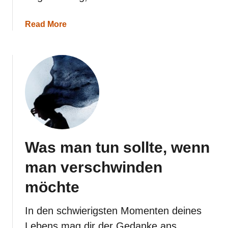
a
Read More
b
o
u
t
1
0
S
c
h
ü
t
z
Was man tun sollte, wenn
e
-
man verschwinden
M
a
möchte
n
n
-
In den schwierigsten Momenten deines
R
Lebens mag dir der Gedanke ans
o