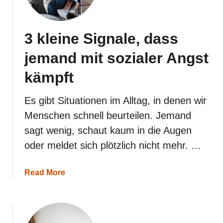
h
i
l
f
3 kleine Signale, dass
t
,
jemand mit sozialer Angst
w
e
kämpft
n
n
s
Es gibt Situationen im Alltag, in denen wir
i
Menschen schnell beurteilen. Jemand
e
d
sagt wenig, schaut kaum in die Augen
i
oder meldet sich plötzlich nicht mehr. …
c
h
n
a
Read More
a
b
c
o
h
u
t
t
s
3
n