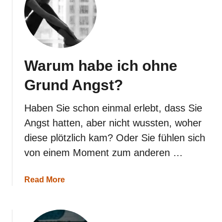
m
ö
c
h
t
e
Warum habe ich ohne
Grund Angst?
Haben Sie schon einmal erlebt, dass Sie
Angst hatten, aber nicht wussten, woher
diese plötzlich kam? Oder Sie fühlen sich
von einem Moment zum anderen …
a
Read More
b
o
u
t