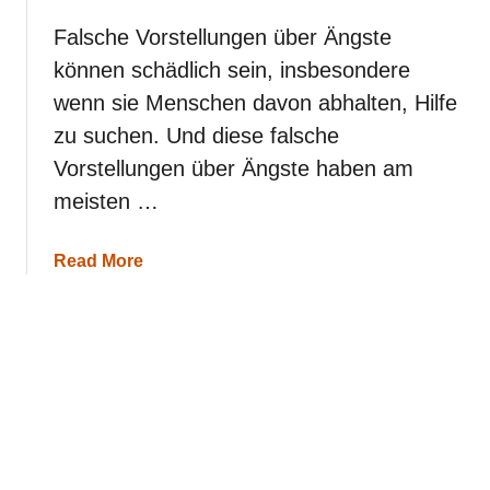
A
n
Falsche Vorstellungen über Ängste
g
können schädlich sein, insbesondere
s
t
wenn sie Menschen davon abhalten, Hilfe
d
zu suchen. Und diese falsche
e
i
Vorstellungen über Ängste haben am
n
e
meisten …
s
S
t
a
Read More
e
b
r
o
n
u
z
t
e
5
i
I
c
r
h
r
e
g
n
l
s
a