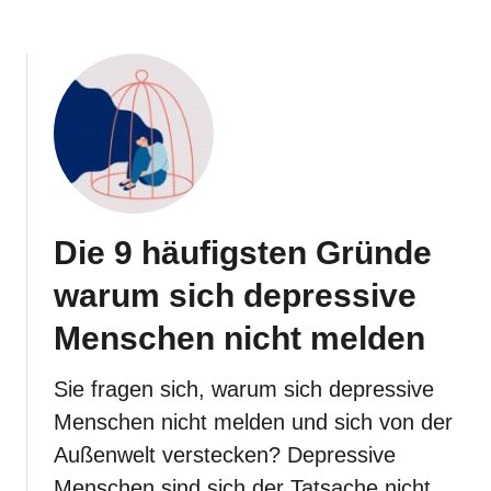
h
u
t
f
w
d
a
i
h
e
r
d
n
u
e
n
h
i
m
c
e
h
n
t
Die 9 häufigsten Gründe
m
h
ö
e
warum sich depressive
c
r
h
e
Menschen nicht melden
t
i
e
n
s
f
Sie fragen sich, warum sich depressive
t
a
Menschen nicht melden und sich von der
l
l
Außenwelt verstecken? Depressive
e
Menschen sind sich der Tatsache nicht
n