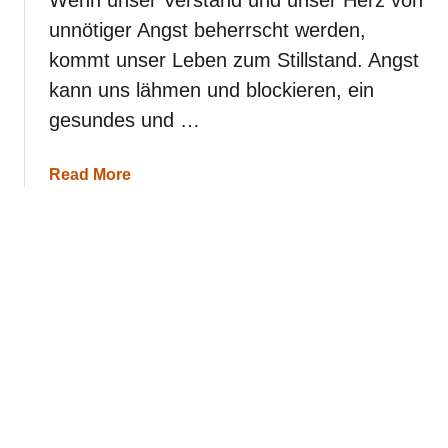
r
unnötiger Angst beherrscht werden,
ü
n
kommt unser Leben zum Stillstand. Angst
d
kann uns lähmen und blockieren, ein
e
w
gesundes und …
a
r
u
a
Read More
m
b
s
o
i
u
c
t
h
A
d
n
e
g
p
s
r
t
e
v
s
o
s
r
i
K
v
o
e