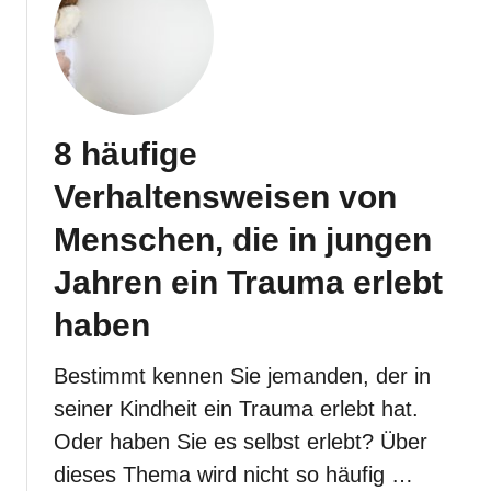
k
i
l
c
e
h
i
t
n
l
e
o
S
s
8 häufige
i
l
g
a
Verhaltensweisen von
n
s
a
s
Menschen, die in jungen
l
e
e
n
Jahren ein Trauma erlebt
,
d
haben
a
s
s
Bestimmt kennen Sie jemanden, der in
j
seiner Kindheit ein Trauma erlebt hat.
e
m
Oder haben Sie es selbst erlebt? Über
a
n
dieses Thema wird nicht so häufig …
d