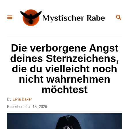
S
k
S
E
i
A
R
C
p
H
t
Die verborgene Angst
o
deines Sternzeichens,
C
die du vielleicht noch
o
nicht wahrnehmen
n
möchtest
t
e
A
By
Lena Baker
n
u
P
Published:
Juli 15, 2026
t
o
t
h
s
o
t