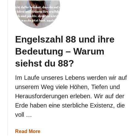
e
h
s
t
d
u
Engelszahl 88 und ihre
9
9
Bedeutung – Warum
?
siehst du 88?
Im Laufe unseres Lebens werden wir auf
unserem Weg viele Höhen, Tiefen und
Herausforderungen erleben. Wir auf der
Erde haben eine sterbliche Existenz, die
voll …
a
Read More
b