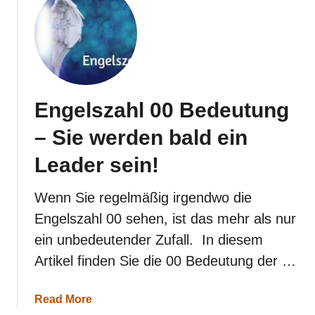
E
n
g
e
l
s
z
a
Engelszahl 00 Bedeutung
h
l
– Sie werden bald ein
4
4
Leader sein!
u
n
d
Wenn Sie regelmäßig irgendwo die
i
Engelszahl 00 sehen, ist das mehr als nur
h
r
ein unbedeutender Zufall. In diesem
e
Artikel finden Sie die 00 Bedeutung der …
B
e
d
a
Read More
e
b
u