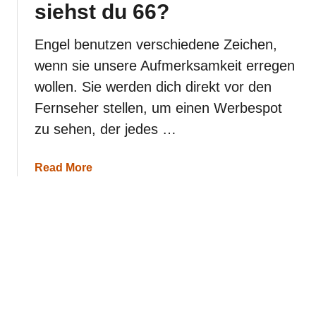
siehst du 66?
u
n
d
Engel benutzen verschiedene Zeichen,
i
wenn sie unsere Aufmerksamkeit erregen
h
r
wollen. Sie werden dich direkt vor den
e
Fernseher stellen, um einen Werbespot
B
e
zu sehen, der jedes …
d
e
u
a
Read More
t
b
u
o
n
u
g
t
–
E
W
n
a
g
r
e
u
l
m
s
s
z