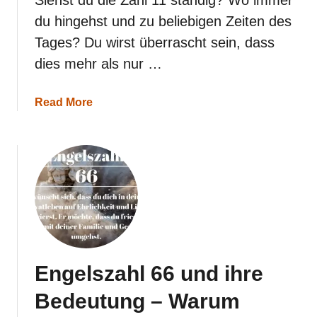
du hingehst und zu beliebigen Zeiten des
Tages? Du wirst überrascht sein, dass
dies mehr als nur …
a
Read More
b
o
u
t
E
n
g
e
l
s
z
a
Engelszahl 66 und ihre
h
l
Bedeutung – Warum
1
1