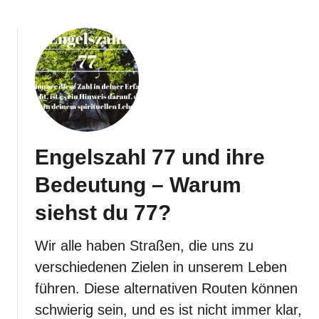
o
u
t
E
n
g
e
l
s
z
a
Engelszahl 77 und ihre
h
l
Bedeutung – Warum
8
8
siehst du 77?
u
n
d
Wir alle haben Straßen, die uns zu
i
verschiedenen Zielen in unserem Leben
h
r
führen. Diese alternativen Routen können
e
schwierig sein, und es ist nicht immer klar,
B