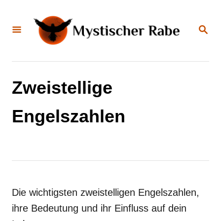
S
k
S
E
i
A
R
C
p
H
t
Zweistellige
o
C
Engelszahlen
o
n
t
e
n
Die wichtigsten zweistelligen Engelszahlen,
t
ihre Bedeutung und ihr Einfluss auf dein