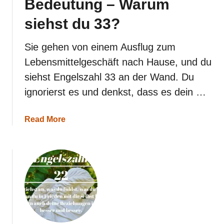
Bedeutung – Warum
s
e
siehst du 33?
i
n
!
Sie gehen von einem Ausflug zum
Lebensmittelgeschäft nach Hause, und du
siehst Engelszahl 33 an der Wand. Du
ignorierst es und denkst, dass es dein …
a
Read More
b
o
u
t
E
n
g
e
l
s
z