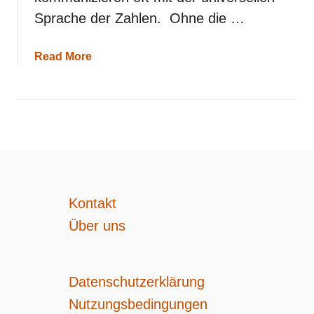
Sprache der Zahlen. Ohne die …
a
Read More
b
o
u
t
E
n
g
e
l
s
Kontakt
z
a
Über uns
h
l
5
5
Datenschutzerklärung
u
n
Nutzungsbedingungen
d