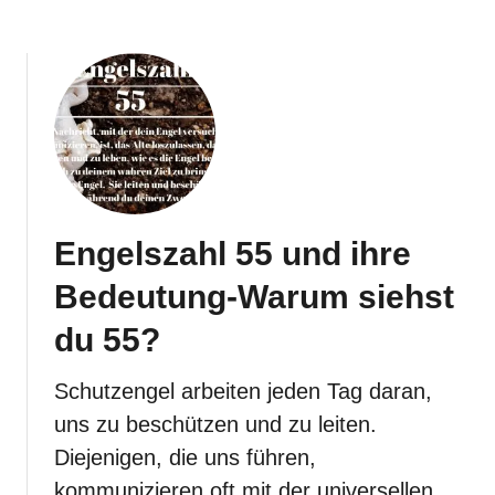
a
r
u
m
s
i
e
h
s
t
d
u
Engelszahl 55 und ihre
6
6
Bedeutung-Warum siehst
?
du 55?
Schutzengel arbeiten jeden Tag daran,
uns zu beschützen und zu leiten.
Diejenigen, die uns führen,
kommunizieren oft mit der universellen