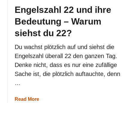
a
Engelszahl 22 und ihre
h
l
Bedeutung – Warum
3
3
siehst du 22?
u
n
d
Du wachst plötzlich auf und siehst die
i
Engelszahl überall 22 den ganzen Tag.
h
r
Denke nicht, dass es nur eine zufällige
e
Sache ist, die plötzlich auftauchte, denn
B
e
…
d
e
u
a
Read More
t
b
u
o
n
u
g
t
–
E
W
n