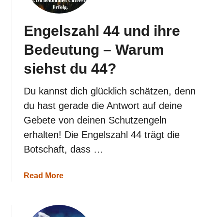
t
d
u
Engelszahl 44 und ihre
7
7
Bedeutung – Warum
?
siehst du 44?
Du kannst dich glücklich schätzen, denn
du hast gerade die Antwort auf deine
Gebete von deinen Schutzengeln
erhalten! Die Engelszahl 44 trägt die
Botschaft, dass …
a
Read More
b
o
u
t