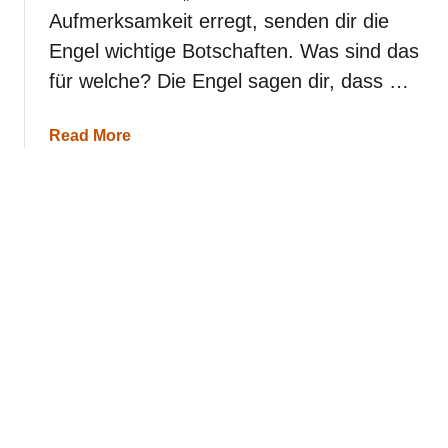
i
Aufmerksamkeit erregt, senden dir die
h
r
Engel wichtige Botschaften. Was sind das
e
für welche? Die Engel sagen dir, dass …
B
e
d
a
Read More
e
b
u
o
t
u
u
t
n
E
g
n
,
g
w
e
a
l
r
s
u
z
m
a
s
h
i
l
e
9
h
9
s