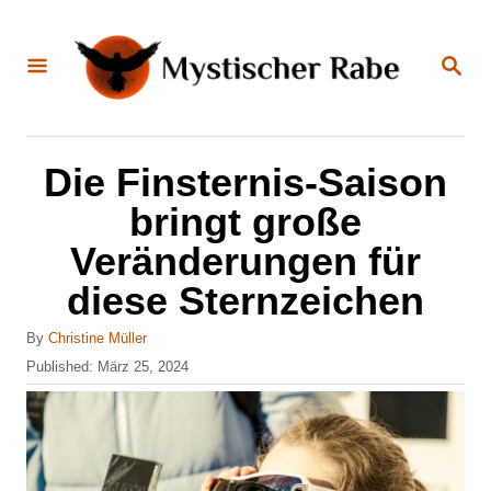
S
k
S
E
i
A
R
C
p
H
t
Die Finsternis-Saison
o
bringt große
C
Veränderungen für
o
diese Sternzeichen
n
t
A
By
Christine Müller
u
e
P
Published:
März 25, 2024
t
o
n
h
s
o
t
t
r
e
d