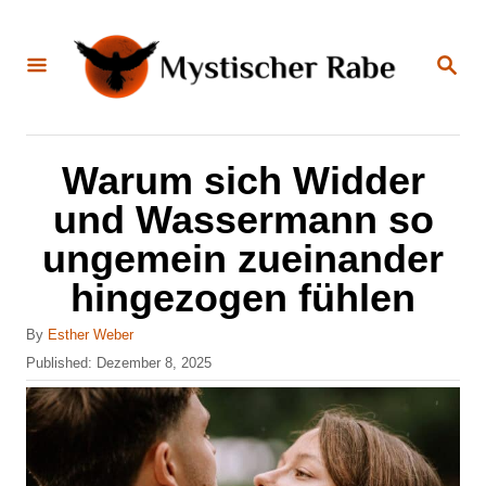
S
k
S
E
i
A
R
C
p
H
t
Warum sich Widder
o
und Wassermann so
C
ungemein zueinander
o
hingezogen fühlen
n
t
A
By
Esther Weber
u
e
P
Published:
Dezember 8, 2025
t
o
n
h
s
o
t
t
r
e
d