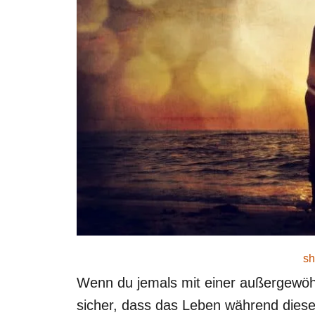
o
n
sh
Wenn du jemals mit einer außergewö
sicher, dass das Leben während dieser 