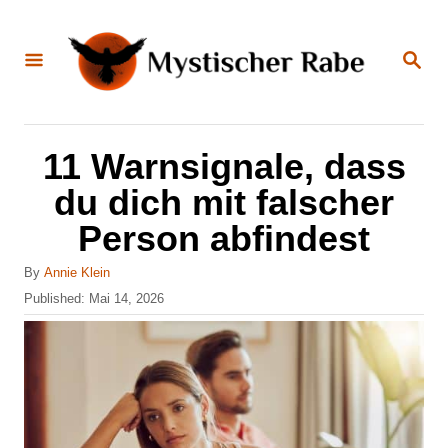
S
k
S
E
i
A
R
C
p
H
t
11 Warnsignale, dass
o
du dich mit falscher
C
Person abfindest
o
n
A
By
Annie Klein
u
P
Published:
Mai 14, 2026
t
t
o
e
h
s
o
t
n
r
e
t
d
o
n