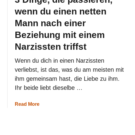
l
l
wenn du einen netten
s
t
Mann nach einer
,
d
Beziehung mit einem
a
s
Narzissten triffst
s
e
r
Wenn du dich in einen Narzissten
d
verliebst, ist das, was du am meisten mit
i
c
ihm gemeinsam hast, die Liebe zu ihm.
h
v
Ihr beide liebt dieselbe …
e
r
m
a
Read More
i
b
s
o
s
u
t
t
,
3