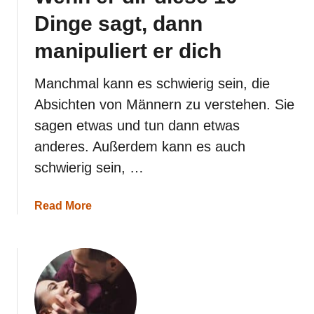
e
Dinge sagt, dann
n
n
manipuliert er dich
e
n
s
Manchmal kann es schwierig sein, die
i
Absichten von Männern zu verstehen. Sie
e
s
sagen etwas und tun dann etwas
i
anderes. Außerdem kann es auch
c
h
schwierig sein, …
?
a
Read More
b
o
u
t
W
e
n
n