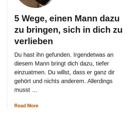
s
s
i
5 Wege, einen Mann dazu
e
r
zu bringen, sich in dich zu
t
,
verlieben
w
e
n
Du hast ihn gefunden. Irgendetwas an
n
diesem Mann bringt dich dazu, tiefer
d
u
einzuatmen. Du willst, dass er ganz dir
d
gehört und nichts anderem. Allerdings
e
i
musst …
n
e
n
a
Read More
S
b
e
o
e
u
l
t
e