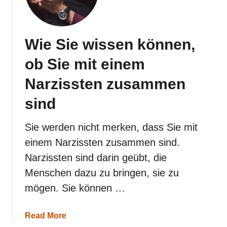
e
r
d
i
Wie Sie wissen können,
r
d
ob Sie mit einem
i
e
Narzissten zusammen
s
e
sind
1
0
D
Sie werden nicht merken, dass Sie mit
i
einem Narzissten zusammen sind.
n
g
Narzissten sind darin geübt, die
e
s
Menschen dazu zu bringen, sie zu
a
mögen. Sie können …
g
t
,
a
Read More
d
b