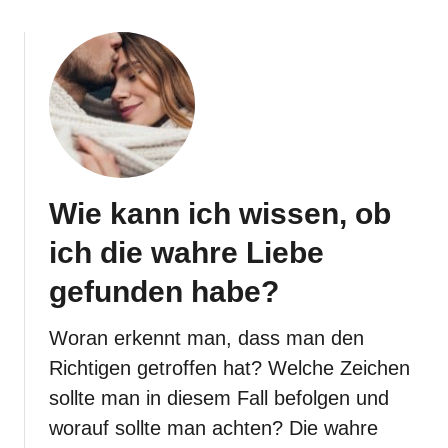
h
E
h
e
n
,
w
i
e
m
a
Wie kann ich wissen, ob
n
e
ich die wahre Liebe
s
g
gefunden habe?
l
a
u
Woran erkennt man, dass man den
b
Richtigen getroffen hat? Welche Zeichen
t
?
sollte man in diesem Fall befolgen und
worauf sollte man achten? Die wahre