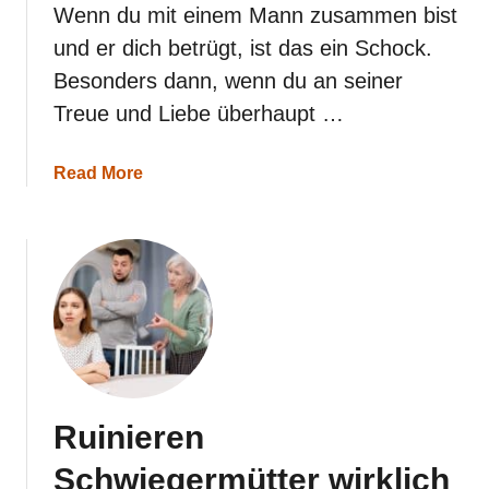
e
Wenn du mit einem Mann zusammen bist
r
und er dich betrügt, ist das ein Schock.
B
e
Besonders dann, wenn du an seiner
z
Treue und Liebe überhaupt …
i
e
h
a
Read More
u
b
n
o
g
u
m
t
i
5
t
e
e
h
i
r
n
l
e
i
m
c
N
h
a
Ruinieren
e
r
G
z
Schwiegermütter wirklich
r
i