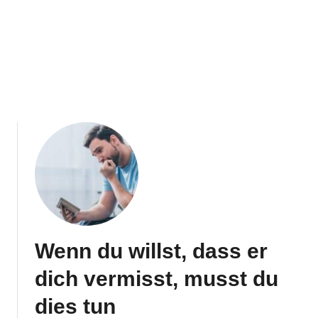
n
g
e
n
,
s
i
c
h
i
n
d
i
c
h
z
u
v
Wenn du willst, dass er
e
r
dich vermisst, musst du
l
i
dies tun
e