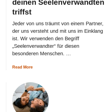
deinen Seelenverwandten
s
a
triffst
m
m
e
Jeder von uns träumt von einem Partner,
n
der uns versteht und mit uns im Einklang
s
i
ist. Wir verwenden den Begriff
n
„Seelenverwandter“ für diesen
d
besonderen Menschen. …
a
Read More
b
o
u
t
D
a
s
p
a