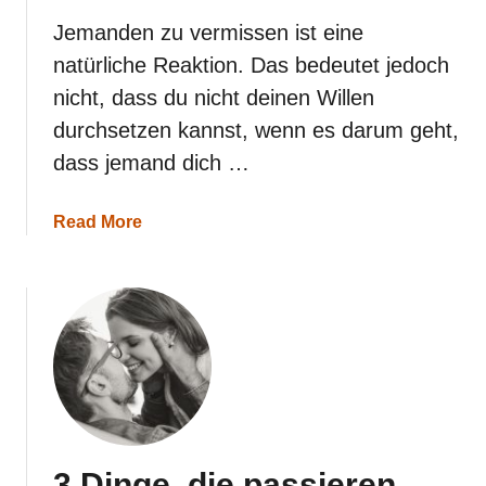
b
e
Jemanden zu vermissen ist eine
n
natürliche Reaktion. Das bedeutet jedoch
nicht, dass du nicht deinen Willen
durchsetzen kannst, wenn es darum geht,
dass jemand dich …
a
Read More
b
o
u
t
W
e
n
n
d
u
w
i
3 Dinge, die passieren,