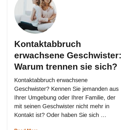
W
e
n
n
e
i
n
M
Kontaktabbruch
a
n
erwachsene Geschwister:
n
m
Warum trennen sie sich?
e
r
k
Kontaktabbruch erwachsene
t
Geschwister? Kennen Sie jemanden aus
,
d
Ihrer Umgebung oder Ihrer Familie, der
a
mit seinen Geschwister nicht mehr in
s
s
Kontakt ist? Oder haben Sie sich …
e
r
d
a