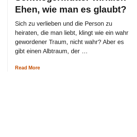
ü
s
Ehen, wie man es glaubt?
n
s
d
t
e
e
Sich zu verlieben und die Person zu
,
n
heiraten, die man liebt, klingt wie ein wahr
w
t
a
r
gewordener Traum, nicht wahr? Aber es
r
i
gibt einen Albtraum, der …
u
f
m
f
s
s
a
Read More
o
t
b
g
o
a
u
r
t
g
R
u
u
t
i
e
n
M
i
ä
e
n
r
n
e