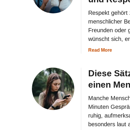
Respekt gehört 
menschlicher Be
Freunden oder g
wünscht sich, 
a
Read More
b
o
u
Diese Sät
t
P
einen Men
s
y
c
Manche Mensche
h
o
Minuten Gespräc
l
ruhig, aufmerk
o
g
besonders laut 
e