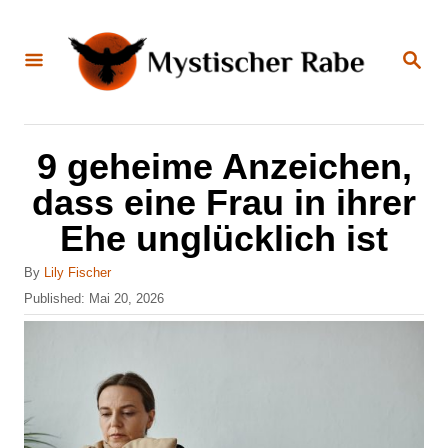
S
k
S
E
i
A
R
C
p
H
t
9 geheime Anzeichen,
o
dass eine Frau in ihrer
C
Ehe unglücklich ist
o
n
A
By
Lily Fischer
u
P
Published:
Mai 20, 2026
t
t
o
e
h
s
o
t
n
r
e
t
d
o
n