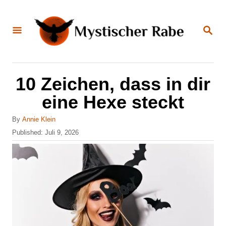
S
k
S
E
i
A
R
C
p
H
t
10 Zeichen, dass in dir
o
eine Hexe steckt
C
A
o
By
Annie Klein
u
P
Published:
Juli 9, 2026
n
t
o
h
t
s
o
t
e
r
e
n
d
o
t
n