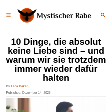
S
k
S
E
i
A
R
C
p
H
t
10 Dinge, die absolut
o
keine Liebe sind – und
C
warum wir sie trotzdem
o
immer wieder dafür
n
halten
t
e
A
By
Lena Baker
n
u
P
Published:
Dezember 14, 2025
t
o
t
h
s
o
t