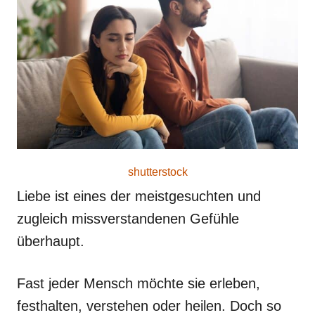
r
e
d
o
n
shutterstock
Liebe ist eines der meistgesuchten und
zugleich missverstandenen Gefühle
überhaupt.
Fast jeder Mensch möchte sie erleben,
festhalten, verstehen oder heilen. Doch so