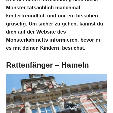
Monster tatsächlich manchmal
kinderfreundlich und nur ein bisschen
gruselig. Um sicher zu gehen, kannst du
dich auf der Website des
Monsterkabinetts informieren, bevor du
es mit deinen Kindern besuchst.
Rattenfänger – Hameln