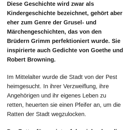
Diese Geschichte wird zwar als
Kindergeschichte bezeichnet, gehört aber
eher zum Genre der Grusel- und
Märchengeschichten, das von den
Brüdern Grimm perfektioniert wurde. Sie
inspirierte auch Gedichte von Goethe und
Robert Browning.
Im Mittelalter wurde die Stadt von der Pest
heimgesucht. In ihrer Verzweiflung, ihre
Angehörigen und ihr eigenes Leben zu
retten, heuerten sie einen Pfeifer an, um die
Ratten der Stadt wegzulocken.