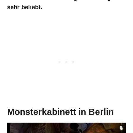
sehr beliebt.
Monsterkabinett in Berlin