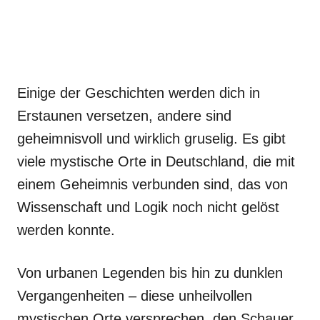
Einige der Geschichten werden dich in
Erstaunen versetzen, andere sind
geheimnisvoll und wirklich gruselig. Es gibt
viele mystische Orte in Deutschland, die mit
einem Geheimnis verbunden sind, das von
Wissenschaft und Logik noch nicht gelöst
werden konnte.
Von urbanen Legenden bis hin zu dunklen
Vergangenheiten – diese unheilvollen
mystischen Orte versprechen, den Schauer,