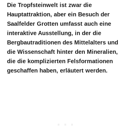
Die Tropfsteinwelt ist zwar die
Hauptattraktion, aber ein Besuch der
Saalfelder Grotten umfasst auch eine
interaktive Ausstellung, in der die
Bergbautraditionen des Mittelalters und
die Wissenschaft hinter den Mineralien,
die die komplizierten Felsformationen
geschaffen haben, erläutert werden.