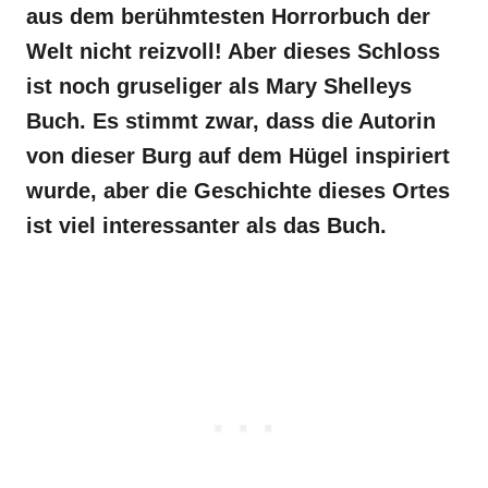
aus dem berühmtesten Horrorbuch der
Welt nicht reizvoll! Aber dieses Schloss
ist noch gruseliger als Mary Shelleys
Buch. Es stimmt zwar, dass die Autorin
von dieser Burg auf dem Hügel inspiriert
wurde, aber die Geschichte dieses Ortes
ist viel interessanter als das Buch.