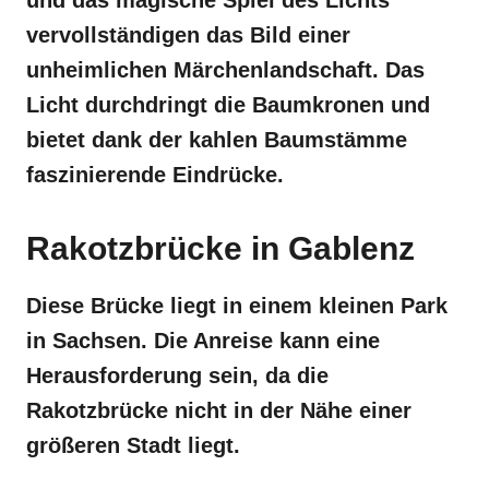
und das magische Spiel des Lichts
vervollständigen das Bild einer
unheimlichen Märchenlandschaft. Das
Licht durchdringt die Baumkronen und
bietet dank der kahlen Baumstämme
faszinierende Eindrücke.
Rakotzbrücke in Gablenz
Diese Brücke liegt in einem kleinen Park
in Sachsen. Die Anreise kann eine
Herausforderung sein, da die
Rakotzbrücke nicht in der Nähe einer
größeren Stadt liegt.