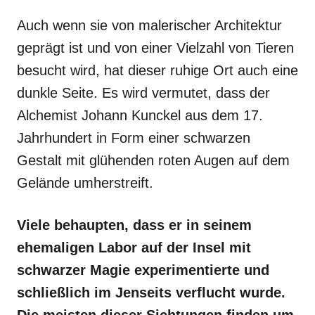
Auch wenn sie von malerischer Architektur
geprägt ist und von einer Vielzahl von Tieren
besucht wird, hat dieser ruhige Ort auch eine
dunkle Seite. Es wird vermutet, dass der
Alchemist Johann Kunckel aus dem 17.
Jahrhundert in Form einer schwarzen
Gestalt mit glühenden roten Augen auf dem
Gelände umherstreift.
Viele behaupten, dass er in seinem
ehemaligen Labor auf der Insel mit
schwarzer Magie experimentierte und
schließlich im Jenseits verflucht wurde.
Die meisten dieser Sichtungen finden um