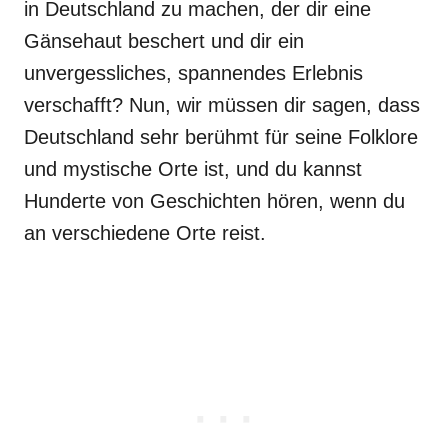
in Deutschland zu machen, der dir eine
Gänsehaut beschert und dir ein
unvergessliches, spannendes Erlebnis
verschafft? Nun, wir müssen dir sagen, dass
Deutschland sehr berühmt für seine Folklore
und mystische Orte ist, und du kannst
Hunderte von Geschichten hören, wenn du
an verschiedene Orte reist.