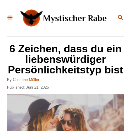
S
k
S
E
i
A
R
C
p
H
t
6 Zeichen, dass du ein
o
liebenswürdiger
C
Persönlichkeitstyp bist
o
n
A
By
Christine Müller
u
P
Published:
Juni 21, 2026
t
t
o
e
h
s
o
t
n
r
e
t
d
o
n