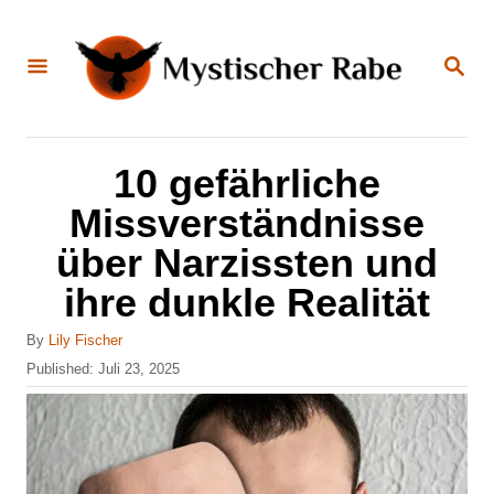
S
k
S
E
i
A
R
C
p
H
t
10 gefährliche
o
Missverständnisse
C
über Narzissten und
o
ihre dunkle Realität
n
t
A
By
Lily Fischer
u
e
P
Published:
Juli 23, 2025
t
o
n
h
s
o
t
t
r
e
d