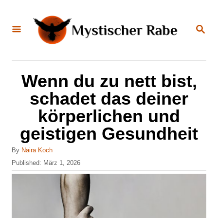
S
k
S
E
i
A
R
C
p
H
t
Wenn du zu nett bist,
o
schadet das deiner
C
körperlichen und
o
geistigen Gesundheit
n
t
A
By
Naira Koch
u
e
P
Published:
März 1, 2026
t
o
n
h
s
o
t
t
r
e
d