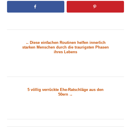
B
Diese einfachen Routinen helfen innerlich
starken Menschen durch die traurigsten Phasen
e
ihres Lebens
i
t
r
5 völlig verrückte Ehe-Ratschläge aus den
50ern
a
g