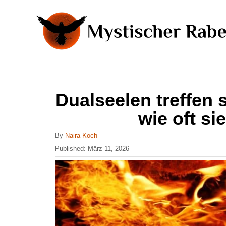
S
k
i
p
t
o
Dualseelen treffen 
C
wie oft si
o
n
A
By
Naira Koch
u
P
Published:
März 11, 2026
t
t
o
h
e
s
o
t
n
r
e
t
d
o
n