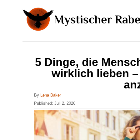
S
k
i
p
t
o
5 Dinge, die Mensch
C
wirklich lieben 
o
an
n
t
A
By
Lena Baker
u
P
Published:
Juli 2, 2026
e
t
o
n
h
s
o
t
t
r
e
d