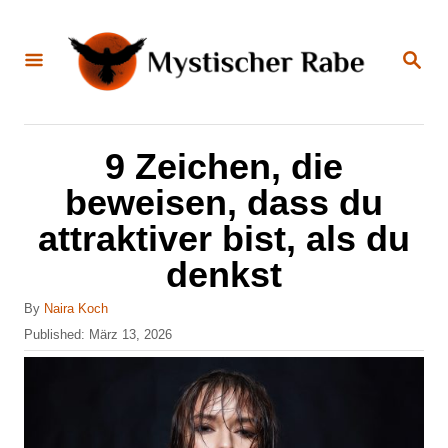
S
k
S
E
i
A
R
C
p
H
t
9 Zeichen, die
o
beweisen, dass du
C
attraktiver bist, als du
o
denkst
n
t
A
By
Naira Koch
u
e
P
Published:
März 13, 2026
t
o
n
h
s
o
t
t
r
e
d