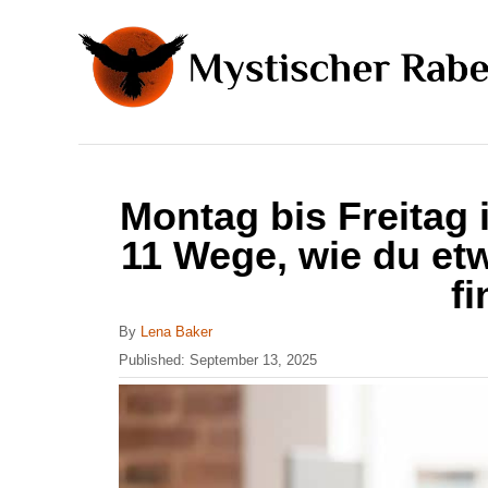
S
k
i
p
t
o
Montag bis Freitag
C
11 Wege, wie du et
o
fi
n
t
A
By
Lena Baker
u
P
Published:
September 13, 2025
e
t
o
n
h
s
o
t
t
r
e
d