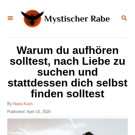
S
k
S
E
i
A
R
C
p
H
t
Warum du aufhören
o
solltest, nach Liebe zu
C
suchen und
o
stattdessen dich selbst
n
finden solltest
t
e
A
By
Naira Koch
n
u
P
Published:
April 14, 2026
t
o
t
h
s
o
t