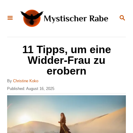
S
k
S
E
i
A
R
C
p
H
t
11 Tipps, um eine
o
Widder-Frau zu
C
erobern
o
n
A
By
Christine Koko
u
P
Published:
August 16, 2025
t
t
o
e
h
s
o
t
n
r
e
t
d
o
n