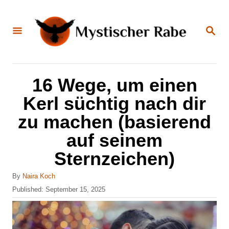
S
k
S
E
i
A
R
C
p
H
t
16 Wege, um einen
o
Kerl süchtig nach dir
C
zu machen (basierend
o
auf seinem
n
Sternzeichen)
t
e
A
By
Naira Koch
n
u
P
Published:
September 15, 2025
t
o
t
h
s
o
t