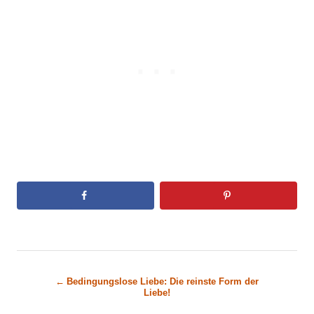
B
Bedingungslose Liebe: Die reinste Form der
Liebe!
e