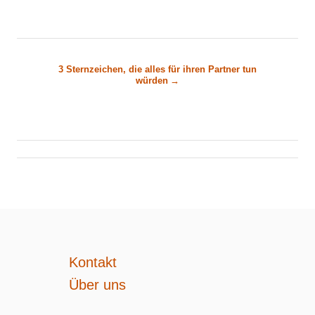
i
t
3 Sternzeichen, die alles für ihren Partner tun
r
würden
a
g
s
n
a
Kontakt
Über uns
v