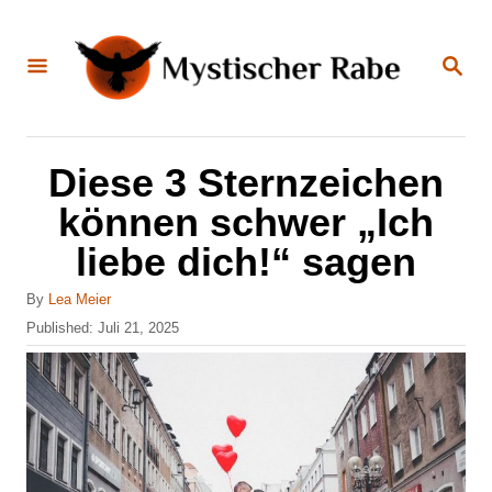
S
k
S
E
i
A
R
C
p
H
t
Diese 3 Sternzeichen
o
können schwer „Ich
C
liebe dich!“ sagen
o
n
A
By
Lea Meier
u
P
Published:
Juli 21, 2025
t
t
o
e
h
s
o
t
n
r
e
t
d
o
n