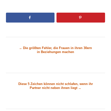
B
Die größten Fehler, die Frauen in ihren 30ern
in Beziehungen machen
e
i
t
Diese 5 Zeichen können nicht schlafen, wenn ihr
r
Partner nicht neben ihnen liegt
a