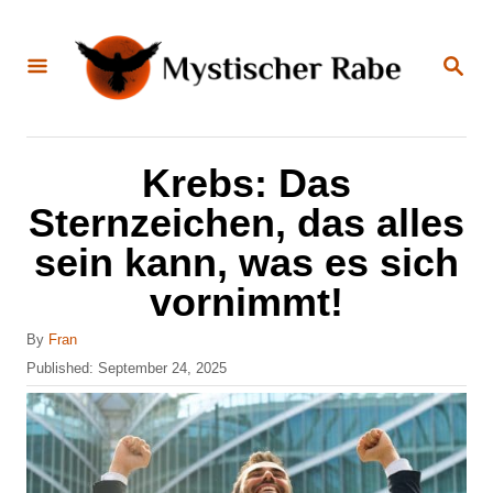
S
k
S
E
i
A
R
C
p
H
t
Krebs: Das
o
Sternzeichen, das alles
C
sein kann, was es sich
o
vornimmt!
n
t
A
By
Fran
u
e
P
Published:
September 24, 2025
t
o
n
h
s
o
t
t
r
e
d