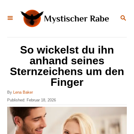
S
k
S
E
i
A
R
C
p
H
t
So wickelst du ihn
o
anhand seines
C
Sternzeichens um den
o
Finger
n
t
A
By
Lena Baker
u
e
P
Published:
Februar 18, 2026
t
o
n
h
s
o
t
t
r
e
d