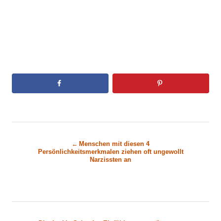
B
Menschen mit diesen 4
Persönlichkeitsmerkmalen ziehen oft ungewollt
e
Narzissten an
i
t