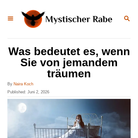
S
k
S
E
i
A
R
C
p
H
t
Was bedeutet es, wenn
o
Sie von jemandem
C
träumen
o
n
A
By
Naira Koch
u
P
Published:
Juni 2, 2026
t
t
o
e
h
s
o
t
n
r
e
t
d
o
n