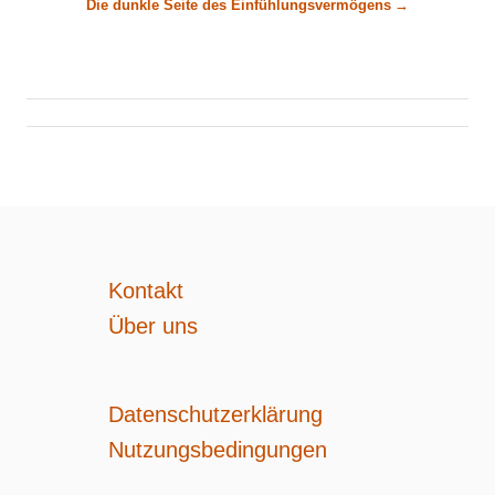
r
Die dunkle Seite des Einfühlungsvermögens
a
g
s
n
a
Kontakt
Über uns
v
i
Datenschutzerklärung
g
Nutzungsbedingungen
a