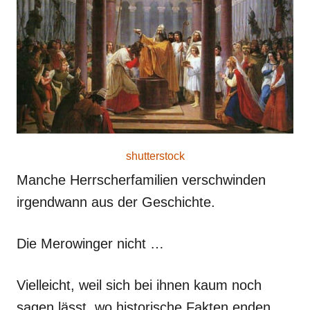
o
n
shutterstock
Manche Herrscherfamilien verschwinden
irgendwann aus der Geschichte.
Die Merowinger nicht …
Vielleicht, weil sich bei ihnen kaum noch
sagen lässt, wo historische Fakten enden