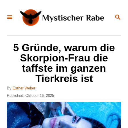
S
k
S
E
i
A
R
C
p
H
t
5 Gründe, warum die
o
Skorpion-Frau die
C
taffste im ganzen
o
Tierkreis ist
n
t
A
By
Esther Weber
u
e
P
Published:
Oktober 16, 2025
t
o
n
h
s
o
t
t
r
e
d