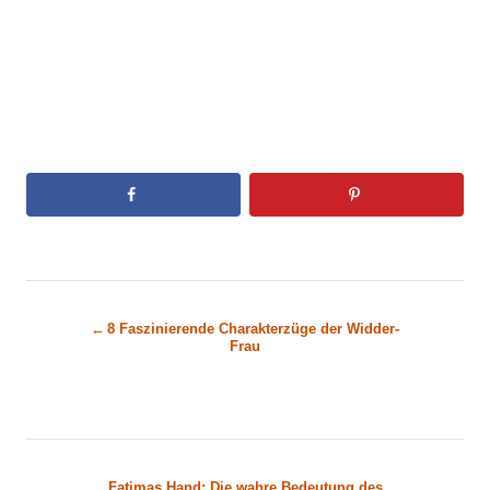
B
8 Faszinierende Charakterzüge der Widder-
Frau
e
i
t
Fatimas Hand: Die wahre Bedeutung des