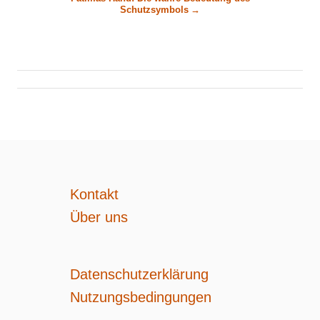
r
Schutzsymbols
a
g
s
n
a
Kontakt
Über uns
v
i
Datenschutzerklärung
g
Nutzungsbedingungen