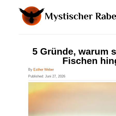
S
k
i
p
t
o
5 Gründe, warum s
C
Fischen hin
o
n
A
By
Esther Weber
u
P
Published:
Juni 27, 2026
t
t
o
h
e
s
o
t
n
r
e
t
d
o
n