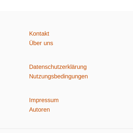
s
n
Kontakt
a
Über uns
v
i
Datenschutzerklärung
Nutzungsbedingungen
g
a
Impressum
t
Autoren
i