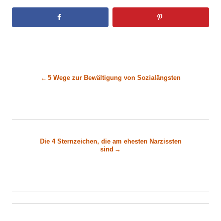
B
5 Wege zur Bewältigung von Sozialängsten
e
i
t
Die 4 Sternzeichen, die am ehesten Narzissten
sind
r
a
g