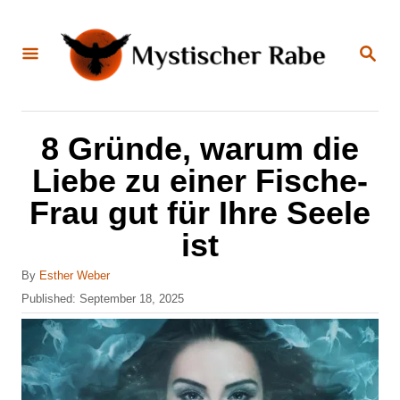
S
k
S
E
i
A
R
C
p
H
t
8 Gründe, warum die
o
Liebe zu einer Fische-
C
Frau gut für Ihre Seele
o
ist
n
t
A
By
Esther Weber
u
e
P
Published:
September 18, 2025
t
o
n
h
s
o
t
t
r
e
d