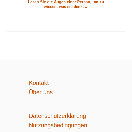
Lesen Sie die Augen einer Person, um zu
r
wissen, was sie denkt
a
g
s
n
a
Kontakt
Über uns
v
i
Datenschutzerklärung
g
Nutzungsbedingungen