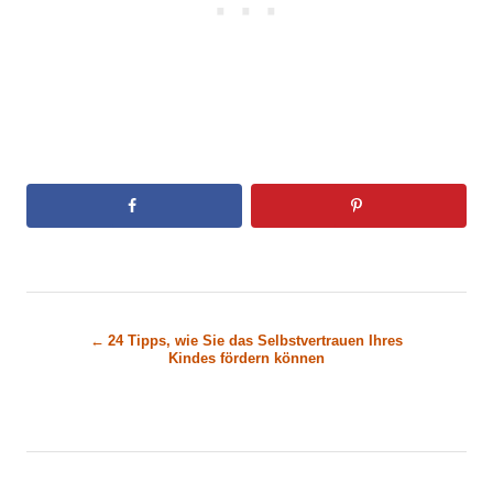
B
24 Tipps, wie Sie das Selbstvertrauen Ihres
Kindes fördern können
e
i
t