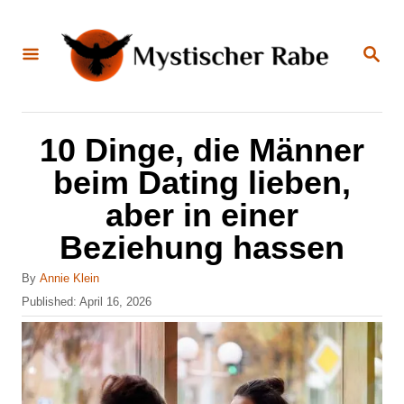
S
k
S
E
i
A
R
C
p
H
t
10 Dinge, die Männer
o
beim Dating lieben,
C
aber in einer
o
Beziehung hassen
n
t
A
By
Annie Klein
u
e
P
Published:
April 16, 2026
t
o
n
h
s
o
t
t
r
e
d