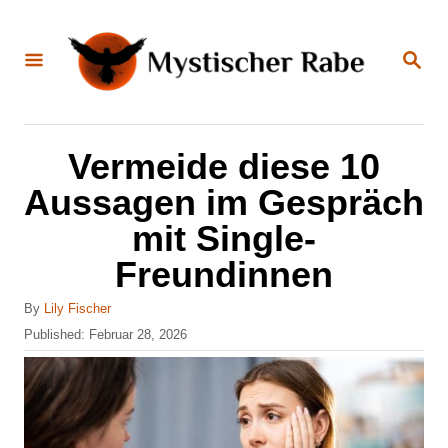
S
k
S
E
i
A
R
C
p
H
t
Vermeide diese 10
o
Aussagen im Gespräch
C
mit Single-
o
Freundinnen
n
t
A
By
Lily Fischer
u
e
P
Published:
Februar 28, 2026
t
o
n
h
s
o
t
t
r
e
d