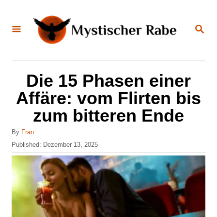
S
k
S
E
i
A
R
C
p
H
t
Die 15 Phasen einer
o
Affäre: vom Flirten bis
C
zum bitteren Ende
o
n
A
By
Fran
u
P
Published:
Dezember 13, 2025
t
t
o
e
h
s
o
t
n
r
e
t
d
o
n