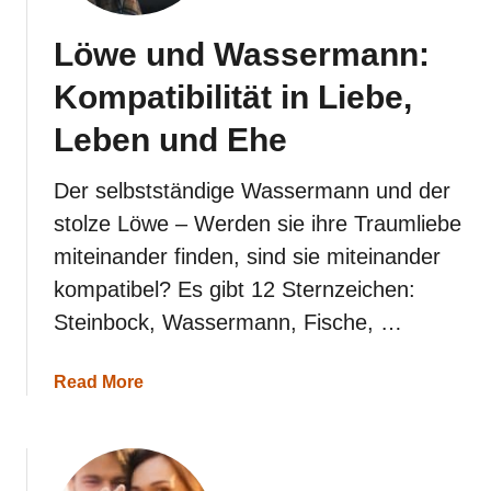
Löwe und Wassermann:
Kompatibilität in Liebe,
Leben und Ehe
Der selbstständige Wassermann und der
stolze Löwe – Werden sie ihre Traumliebe
miteinander finden, sind sie miteinander
kompatibel? Es gibt 12 Sternzeichen:
Steinbock, Wassermann, Fische, …
a
Read More
b
o
u
t
L