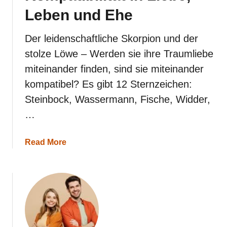
h
Leben und Ehe
e
Der leidenschaftliche Skorpion und der
stolze Löwe – Werden sie ihre Traumliebe
miteinander finden, sind sie miteinander
kompatibel? Es gibt 12 Sternzeichen:
Steinbock, Wassermann, Fische, Widder,
…
a
Read More
b
o
u
t
L
ö
w
e