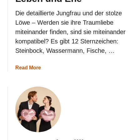
Die detaillierte Jungfrau und der stolze
Löwe – Werden sie ihre Traumliebe
miteinander finden, sind sie miteinander
kompatibel? Es gibt 12 Sternzeichen:
Steinbock, Wassermann, Fische, …
a
Read More
b
o
u
t
L
ö
w
e
u
n
d
J