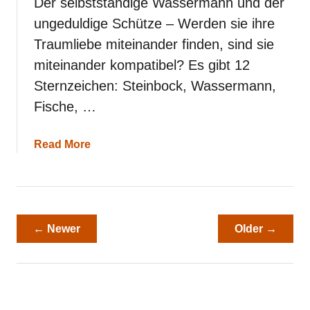
Der selbstständige Wassermann und der
n
ungeduldige Schütze – Werden sie ihre
u
n
Traumliebe miteinander finden, sind sie
d
miteinander kompatibel? Es gibt 12
E
h
Sternzeichen: Steinbock, Wassermann,
e
Fische, …
a
Read More
b
o
u
t
W
a
← Newer
Older →
s
s
e
r
m
a