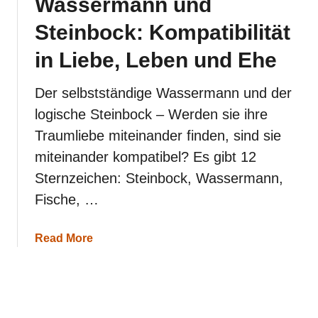
Wassermann und
n
n
Steinbock: Kompatibilität
u
n
in Liebe, Leben und Ehe
d
F
i
Der selbstständige Wassermann und der
s
logische Steinbock – Werden sie ihre
c
h
Traumliebe miteinander finden, sind sie
e
miteinander kompatibel? Es gibt 12
:
K
Sternzeichen: Steinbock, Wassermann,
o
m
Fische, …
p
a
t
a
Read More
i
b
b
o
i
u
l
t
i
W
t
a