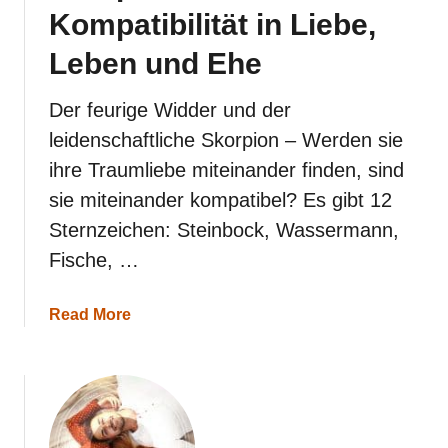
E
Kompatibilität in Liebe,
h
e
Leben und Ehe
Der feurige Widder und der
leidenschaftliche Skorpion – Werden sie
ihre Traumliebe miteinander finden, sind
sie miteinander kompatibel? Es gibt 12
Sternzeichen: Steinbock, Wassermann,
Fische, …
a
Read More
b
o
u
t
S
k
o