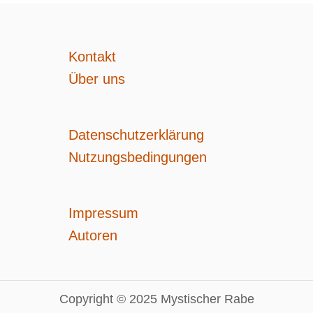
n
n
u
n
Kontakt
d
S
Über uns
c
h
ü
t
Datenschutzerklärung
z
e
Nutzungsbedingungen
:
K
o
m
Impressum
p
a
Autoren
t
i
b
i
l
Copyright © 2025 Mystischer Rabe
i