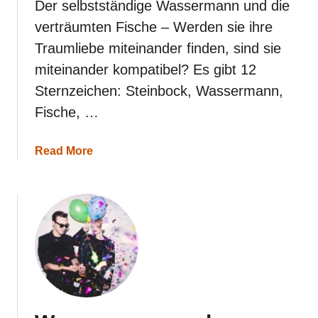
Der selbstständige Wassermann und die
e
verträumten Fische – Werden sie ihre
Traumliebe miteinander finden, sind sie
miteinander kompatibel? Es gibt 12
Sternzeichen: Steinbock, Wassermann,
Fische, …
a
Read More
b
o
u
t
W
a
s
s
e
r
m
a