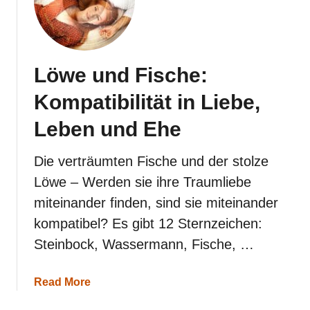
r
p
i
o
n
Löwe und Fische:
u
n
Kompatibilität in Liebe,
d
W
Leben und Ehe
i
d
d
Die verträumten Fische und der stolze
e
Löwe – Werden sie ihre Traumliebe
r
:
miteinander finden, sind sie miteinander
K
kompatibel? Es gibt 12 Sternzeichen:
o
m
Steinbock, Wassermann, Fische, …
p
a
t
a
Read More
i
b
b
o