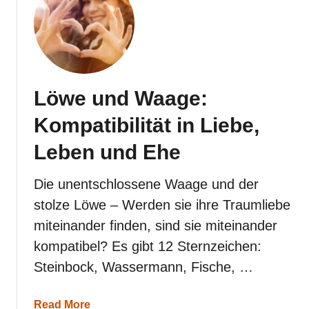
ö
w
e
u
n
d
W
Löwe und Waage:
a
s
Kompatibilität in Liebe,
s
e
Leben und Ehe
r
m
a
Die unentschlossene Waage und der
n
stolze Löwe – Werden sie ihre Traumliebe
n
:
miteinander finden, sind sie miteinander
K
kompatibel? Es gibt 12 Sternzeichen:
o
m
Steinbock, Wassermann, Fische, …
p
a
t
a
Read More