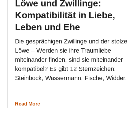
Löwe und Zwillinge:
u
n
Kompatibilität in Liebe,
g
f
Leben und Ehe
r
a
u
Die gesprächigen Zwillinge und der stolze
:
Löwe – Werden sie ihre Traumliebe
K
o
miteinander finden, sind sie miteinander
m
kompatibel? Es gibt 12 Sternzeichen:
p
a
Steinbock, Wassermann, Fische, Widder,
t
i
…
b
i
l
a
Read More
i
b
t
o
ä
u
t
t
i
L