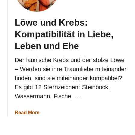
u
n
d
S
Löwe und Krebs:
k
o
Kompatibilität in Liebe,
r
p
Leben und Ehe
i
o
n
Der launische Krebs und der stolze Löwe
:
– Werden sie ihre Traumliebe miteinander
K
o
finden, sind sie miteinander kompatibel?
m
Es gibt 12 Sternzeichen: Steinbock,
p
a
Wassermann, Fische, …
t
i
b
a
Read More
i
b
l
o
i
u
t
t