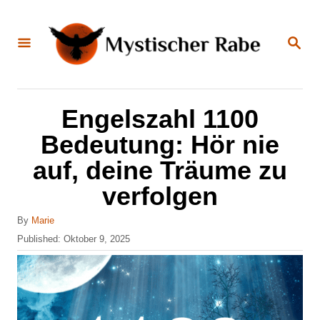
S
k
S
E
i
A
R
C
p
H
t
Engelszahl 1100
o
Bedeutung: Hör nie
C
auf, deine Träume zu
o
verfolgen
n
t
A
By
Marie
u
e
P
Published:
Oktober 9, 2025
t
o
n
h
s
o
t
t
r
e
d