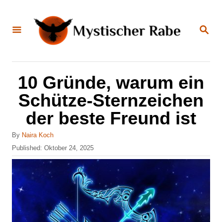
S
k
S
E
i
A
R
C
p
H
t
10 Gründe, warum ein
o
Schütze-Sternzeichen
C
der beste Freund ist
o
n
A
By
Naira Koch
u
P
Published:
Oktober 24, 2025
t
t
o
e
h
s
o
t
n
r
e
t
d
o
n