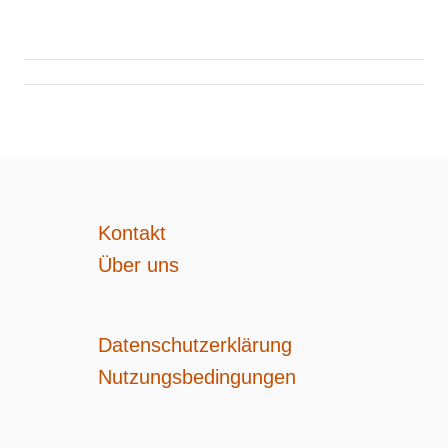
a
g
s
n
Kontakt
a
Über uns
v
i
Datenschutzerklärung
Nutzungsbedingungen
g
a