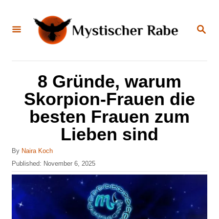
S
k
S
E
i
A
R
C
p
H
t
8 Gründe, warum
o
Skorpion-Frauen die
C
besten Frauen zum
o
Lieben sind
n
t
A
By
Naira Koch
u
e
P
Published:
November 6, 2025
t
o
n
h
s
o
t
t
r
e
d