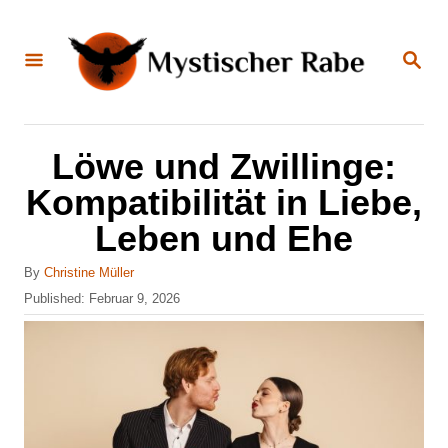
S
k
S
E
i
A
R
C
p
H
t
Löwe und Zwillinge:
o
Kompatibilität in Liebe,
C
Leben und Ehe
o
n
A
By
Christine Müller
u
P
Published:
Februar 9, 2026
t
t
o
e
h
s
o
t
n
r
e
t
d
o
n