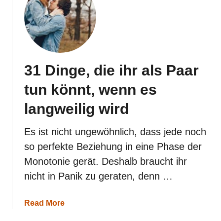
i
e
b
e
s
t
e
31 Dinge, die ihr als Paar
n
W
tun könnt, wenn es
e
i
langweilig wird
h
n
a
Es ist nicht ungewöhnlich, dass jede noch
c
so perfekte Beziehung in eine Phase der
h
t
Monotonie gerät. Deshalb braucht ihr
s
nicht in Panik zu geraten, denn …
g
e
s
a
Read More
c
b
h
o