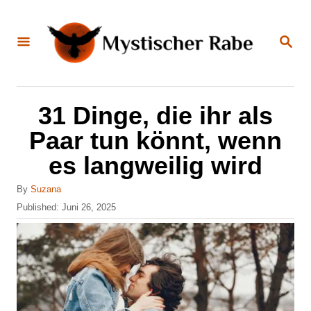
S
k
S
E
i
A
R
C
p
H
t
31 Dinge, die ihr als
o
Paar tun könnt, wenn
C
es langweilig wird
o
n
A
By
Suzana
u
P
Published:
Juni 26, 2025
t
t
o
e
h
s
o
t
n
r
e
t
d
o
n