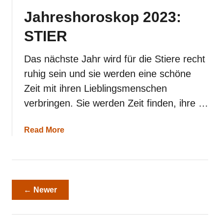
Jahreshoroskop 2023:
STIER
Das nächste Jahr wird für die Stiere recht
ruhig sein und sie werden eine schöne
Zeit mit ihren Lieblingsmenschen
verbringen. Sie werden Zeit finden, ihre …
a
Read More
b
o
u
t
J
a
← Newer
h
r
e