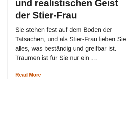
und realistischen Geist
e
i
der Stier-Frau
n
e
S
Sie stehen fest auf dem Boden der
t
Tatsachen, und als Stier-Frau lieben Sie
i
e
alles, was beständig und greifbar ist.
r
Träumen ist für Sie nur ein …
-
F
r
a
Read More
e
b
u
o
n
u
d
t
i
E
n
i
h
n
a
B
b
l
e
i
n
c
s