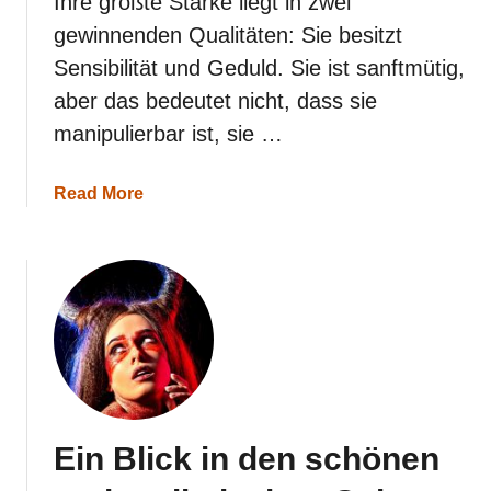
Ihre größte Stärke liegt in zwei
gewinnenden Qualitäten: Sie besitzt
Sensibilität und Geduld. Sie ist sanftmütig,
aber das bedeutet nicht, dass sie
manipulierbar ist, sie …
a
Read More
b
o
u
t
W
a
r
u
m
j
e
d
Ein Blick in den schönen
e
r