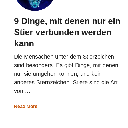
h
r
h
9 Dinge, mit denen nur ein
e
i
Stier verbunden werden
t
ü
kann
b
e
r
Die Mensachen unter dem Stierzeichen
d
sind besonders. Es gibt Dinge, mit denen
i
e
nur sie umgehen können, und kein
L
anderes Sternzeichen. Stiere sind die Art
i
e
von …
b
e
z
a
Read More
u
b
e
o
i
u
n
t