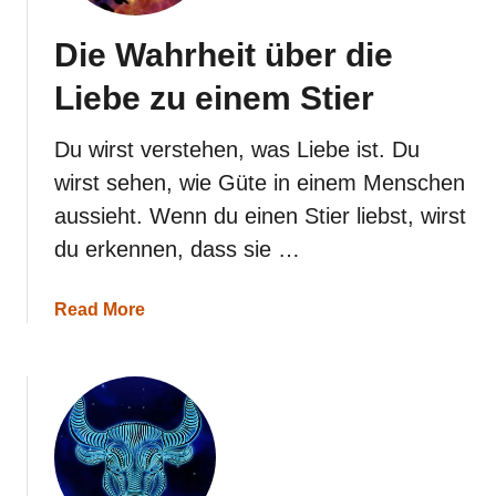
Die Wahrheit über die
Liebe zu einem Stier
Du wirst verstehen, was Liebe ist. Du
wirst sehen, wie Güte in einem Menschen
aussieht. Wenn du einen Stier liebst, wirst
du erkennen, dass sie …
a
Read More
b
o
u
t
D
i
e
W
a