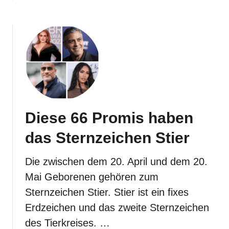
b
o
u
t
W
a
r
u
m
d
i
e
Diese 66 Promis haben
S
t
das Sternzeichen Stier
i
e
r
Die zwischen dem 20. April und dem 20.
-
Mai Geborenen gehören zum
F
r
Sternzeichen Stier. Stier ist ein fixes
a
Erdzeichen und das zweite Sternzeichen
u
d
des Tierkreises. …
i