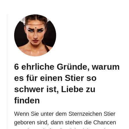
i
s
c
h
e
n
G
e
i
s
t
d
6 ehrliche Gründe, warum
e
r
es für einen Stier so
S
t
schwer ist, Liebe zu
i
e
finden
r
-
F
Wenn Sie unter dem Sternzeichen Stier
r
geboren sind, dann stehen die Chancen
a
u