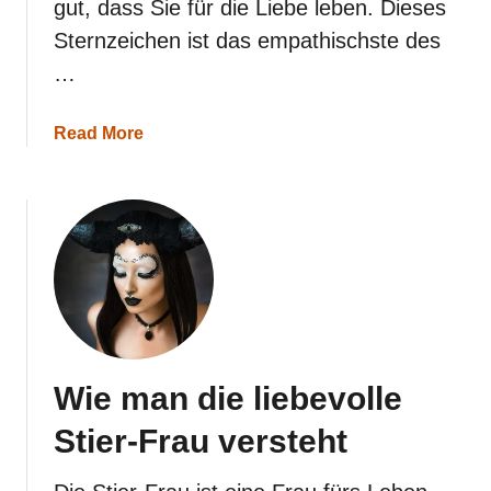
gut, dass Sie für die Liebe leben. Dieses
Sternzeichen ist das empathischste des
…
a
Read More
b
o
u
t
6
e
h
r
l
i
c
h
Wie man die liebevolle
e
G
Stier-Frau versteht
r
ü
n