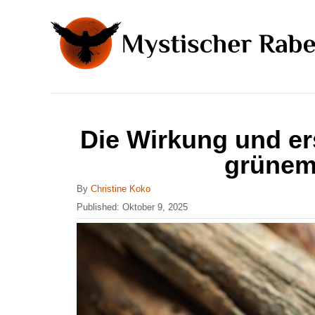
S
k
i
p
t
o
Die Wirkung und er
C
grünem
o
n
A
By
Christine Koko
u
P
Published:
Oktober 9, 2025
t
t
o
h
e
s
o
t
n
r
e
t
d
o
n