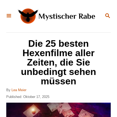
S
k
S
E
i
A
R
C
p
H
t
Die 25 besten
o
Hexenfilme aller
C
Zeiten, die Sie
o
unbedingt sehen
n
müssen
t
e
A
By
Lea Meier
n
u
P
Published:
Oktober 17, 2025
t
o
t
h
s
o
t