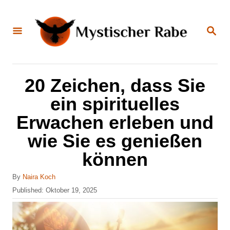
S
k
S
E
i
A
R
C
p
H
t
20 Zeichen, dass Sie
o
ein spirituelles
C
Erwachen erleben und
o
wie Sie es genießen
n
können
t
e
A
By
Naira Koch
n
u
P
Published:
Oktober 19, 2025
t
o
t
h
s
o
t